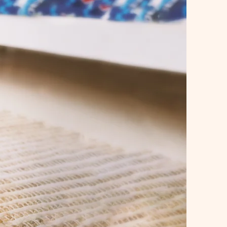
cueil
e
.
Grandir.